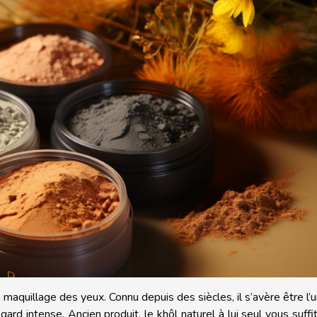
e maquillage des yeux. Connu depuis des siècles, il s’avère être l’
egard intense. Ancien produit, le khôl naturel à lui seul vous suffi