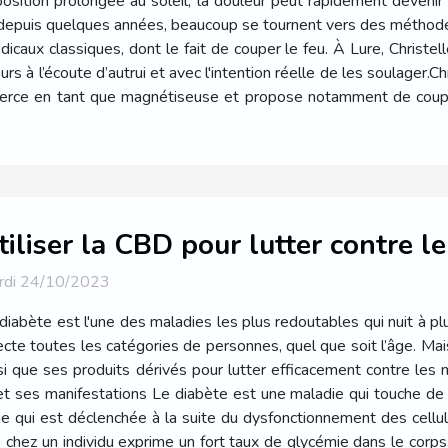
osition prolongée au soleil, la douleur peut rapidement devenir 
depuis quelques années, beaucoup se tournent vers des méthodes
caux classiques, dont le fait de couper le feu. À Lure, Christ
urs à l’écoute d’autrui et avec l'intention réelle de les soulager.C
exerce en tant que magnétiseuse et propose notamment de coupe
tiliser la CBD pour lutter contre le
rdi 24/10/2023
diabète est l'une des maladies les plus redoutables qui nuit à plu
ecte toutes les catégories de personnes, quel que soit l’âge. Mais 
si que ses produits dérivés pour lutter efficacement contre les 
t ses manifestations Le diabète est une maladie qui touche de
e qui est déclenchée à la suite du dysfonctionnement des cellul
chez un individu exprime un fort taux de glycémie dans le corps. 